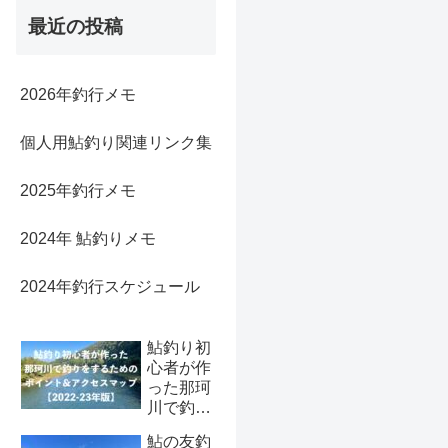
最近の投稿
2026年釣行メモ
個人用鮎釣り関連リンク集
2025年釣行メモ
2024年 鮎釣りメモ
2024年釣行スケジュール
鮎釣り初
心者が作
った那珂
川で釣り
をするた
鮎の友釣
めのポイ