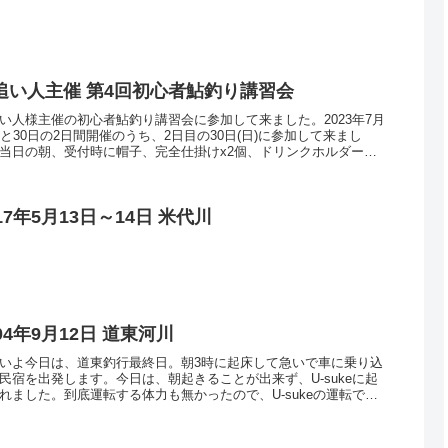
追い人主催 第4回初心者鮎釣り講習会
い人様主催の初心者鮎釣り講習会に参加して来ました。2023年7月
日と30日の2日間開催のうち、2日目の30日(日)に参加して来まし
当日の朝、受付時に帽子、完全仕掛けx2個、ドリンクホルダー、
ジ、ステッカー、飴が配られました。...
17年5月13日～14日 米代川
04年9月12日 道東河川
いよ今日は、道東釣行最終日。朝3時に起床して急いで車に乗り込
民宿を出発します。今日は、朝起きることが出来ず、U-sukeに起
れました。到底運転する体力も無かったので、U-sukeの運転で向
ました。昨日までは、ずっと運転してい...