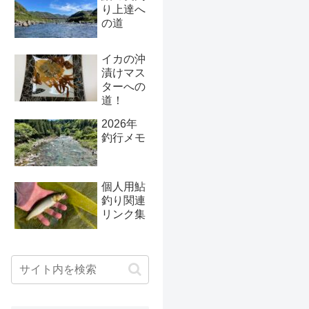
り上達へ
ント&ア
の道
クセスマ
ップ
【2022-
イカの沖
23年
漬けマス
版】
ターへの
道！
2026年
釣行メモ
個人用鮎
釣り関連
リンク集