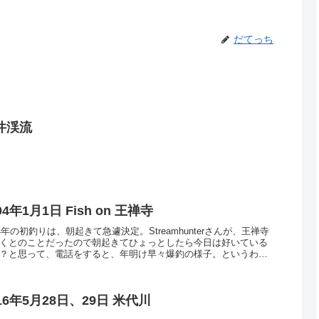
だてっち
井渓流
04年1月1日 Fish on 王禅寺
04年の初釣りは、朝起きて急遽決定。Streamhunterさんが、王禅寺
くとのことだったので朝起きてひょっとしたら今日は好いている
？と思って、電話をすると、年明け早々爆釣の様子。というわけ
いざ出陣、元旦の午前中ということも...
16年5月28日、29日 米代川