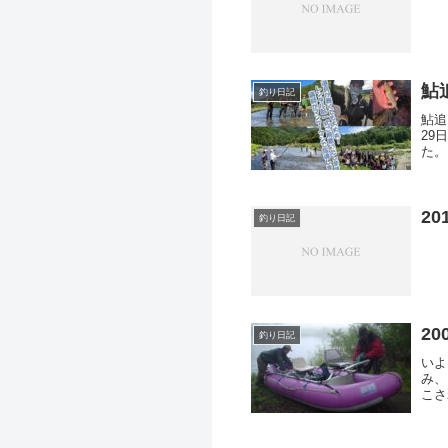
鮎
釣り日記
鮎追
29
た。
バッ
20
釣り日記
20
釣り日記
いよ
み、
こさ
かい