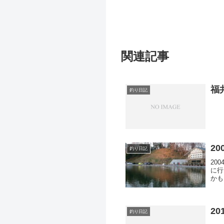
関連記事
福
釣り日記
20
釣り日記
20
に行
かも
で、
20
釣り日記