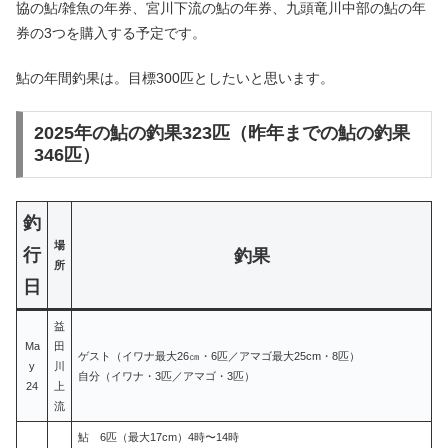
協の鮎/雑魚の年券、宮川下流の鮎の年券、九頭竜川中部の鮎の年
券の3つを購入する予定です。
鮎の年間釣果は。目標300匹としたいと思います。
2025年の鮎の釣果323匹（昨年までの鮎の釣果
346匹）
釣
場
行
釣果
所
日
益
Ma
田
ゲスト（イワナ最大26㎝・6匹／アマゴ最大25cm・8匹）
y
川
自分（イワナ・3匹／アマゴ・3匹）
24
上
流
鮎 6匹（最大17cm）4時〜14時