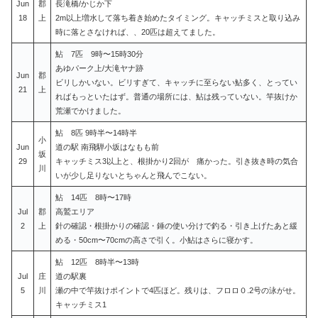
Jun
郡
長滝橋/かじか下
18
上
2m以上増水して落ち着き始めたタイミング。キャッチミスと取り込み
時に落とさなければ、、20匹は超えてました。
鮎 7匹 9時〜15時30分
あゆパーク上/大滝ヤナ跡
Jun
郡
ビリしかいない。ビリすぎて、キャッチに至らない鮎多く、とってい
21
上
ればもっといたはず。普通の場所には、鮎は残っていない。竿抜けか
荒瀬でかけました。
鮎 8匹 9時半〜14時半
小
Jun
道の駅 南飛騨小坂はなもも前
坂
29
キャッチミス3以上と、根掛かり2回が 痛かった。引き抜き時の気合
川
いが少し足りないとちゃんと飛んでこない。
鮎 14匹 8時〜17時
Jul
郡
高鷲エリア
2
上
針の確認・根掛かりの確認・錘の使い分けで釣る・引き上げたあと緩
める・50cm〜70cmの高さで引く。小鮎はさらに寝かす。
鮎 12匹 8時半〜13時
Jul
庄
道の駅裏
5
川
瀬の中で竿抜けポイントで4匹ほど。残りは、フロロ０.2号の泳がせ。
キャッチミス1