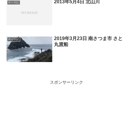
選落ちという結果となりましたが、抽選
2013年5月4日 北山川
釣り日記
の賞品は...
2019年3月23日 南さつま市 さと
釣り日記
丸渡船
スポンサーリンク