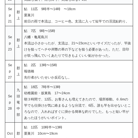
Se
鮎 11匹 9時半〜14時 〜18cm
郡
p
栗巣川
上
21
前日の雨で本流は、コーヒー色。支流に入って短竿での渓流鮎釣り。
鮎 7匹 9時〜15時
Se
八幡・亀尾島川
郡
p
本流は小さかったが、支流は、21〜23cmといいサイズだったが、竿抜
上
23
けを狙ってヘチや岸際の草の下などを狙う必要があった。ただ、目印
が吹っ飛んでいくあたりで引きもよくいい鮎がかかった。
Se
鮎 2匹 13時〜15時
郡
p
報徳橋
上
27
先行者がいたせいか反応なし。
鮎 18匹 7時半〜13時
九
幼稚園前・坂東島 17〜24cm
Se
頭
朝３時間で、12匹。お客さんも増えてきたので、場所移動。６.6mの
p
竜
竿でも仕掛けが気に絡まるような分流で、6匹。誰も竿を出せないとこ
28
中
ろなので、入れればすぐに掛かる簡単な釣りでした。もっと短い竿が
部
あったほうがいいポイント。
鮎 12匹 10時半〜13時
Oct
郡
栗巣川 10cm〜19cm