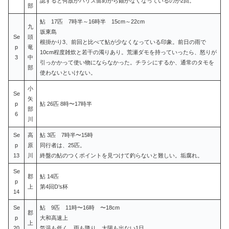
認すると何故かハリス留めから錨がなくなっているのが2回。
部
鮎 17匹 7時半～16時半 15cm～22cm
九
坂東島
Se
頭
根掛かり3、前回と比べて鮎が少なくなっている印象。前日の雨で
p
竜
10cm程度雑炊と若干の濁りあり。荒瀬ダモを持っていったら、怒りが
3
中
引っかかって使い物にならなかった。チラシにするか、通常のタモを
部
使わないといけない。
小
Se
矢
p
鮎 26匹 8時〜17時半
部
6
川
Se
高
鮎 3匹 7時半〜15時
p
原
同行者は、25匹。
13
川
終盤の鮎のつくポイントを見つけて釣らないと難しい。垢腐れ。
Se
郡
鮎 14匹
p
上
第4回D’s杯
14
Se
鮎 9匹 11時〜16時 〜18cm
郡
p
大和高速上
上
20
気温も低く、雨も降り、太陽も出ない1日