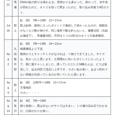
馬
DNAの鮎の釣りを味わえる。背掛かりも多かった。掛かって、水中糸
21
瀬
が切れたのと、オトリを切って閉まったのと、取り込み失敗で4匹ロス
ト。
鮎 6匹 7時〜10時 12〜17cm
Jul
郡
郡上鮎杯。最初に入ったポイントで連続して掛かったものの、移動先
26
上
がなくなり数が伸びず。同じ場所で数を釣らないと。優勝32匹（石組
み堰堤下）、準優勝28匹。丹羽オトリの2匹分のオトリ引換券獲得。
鮎 9匹 7時〜14時 18〜22cm
九
鳴鹿堰堤より下流
Au
頭
根掛かりとキャッチミスがなければ、ツ抜けできてました。サイズ
g
龍
は、良かったと思います。土用隠れに向いたポイントに入ったよう
2
中
で、朝に連チャンしました。誘っていただいたM橋さんは、ビリは放
部
流して、込み25匹で流石に上手です。小さい鮎が多い、あまり釣れて
ない情報が出回っているのか空いていたと思います。
Au
鮎 9匹 12時半〜18時 10〜17cm
郡
g
万場地区
上
9
小さい・・・・
Au
和
鮎 4匹 7時〜16時
g
良
残り垢狙い。悪は出ないがサイズは大きい。トロ瀬の沈み石でかかる
14
川
が、口掛がかりが多い。