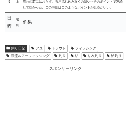
5
上
流れの芯にはおらず、右岸流れ込み近くの浅いヘチのポイントで連続
して掛かった。この時期はこのようなポイントが反応がいい。
日
場
釣果
所
程
釣り日記
アユ
トラウト
フィッシング
渓流ルアーフィッシング
釣り
鮎
鮎友釣り
鮎釣り
スポンサーリンク