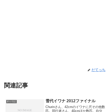
だてっち
関連記事
雪代イワナ 2012ファイナル
釣り日記
Churinさん、42cmのイワナに尺その他数
匹。同行者さん、40cmほか数匹。自分