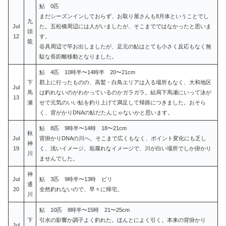
鮎 0匹
まだシーズンインしておらず、お取り屋さんも8月体ということでし
九
Jul
た。五松橋周辺には人がいましたが、そこまでではなかったと思いま
頭
12
す。
龍
谷具周辺で竿お出しましたが、足元の鮎はとても小さく反応もなく無
駄な長距離移動となりました。
鮎 4匹 10時半〜14時半 20〜21cm
下
郡上に行ったものの、高鷲・白鳥エリアは入る場所もなく、大和地区
Jul
馬
は釣れないのがわかっているのかガラガラ。結局下馬瀬にいって泳が
13
瀬
せで元気のいい鮎を釣り上げて満足して帰路につきました。おそら
く、背がかりDNAの鮎だたんじゃないかと思います。
鮎 8匹 9時半〜14時 18〜21cm
秋
Jul
背掛かりDNAの川へ。そこまで広くもなく、ポイント変化にも乏し
神
19
く、浅いイメージ。垢腐れなイメージで、川が白い場所でしか掛かり
川
ませんでした。
神
Jul
鮎 3匹 9時半〜13時 ビリ
通
20
全然釣れないので、早々に帰宅。
川
鮎 10匹 8時半〜15時 21〜25cm
下
引水の影響か調子よく釣れた。ほんとによく引く。本来の背掛かり
Jul