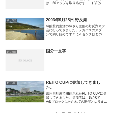
は、50アップを取り逃がす……( ´Д`)y━･
~~
2003年9月28日 野反湖
釣り日記
林的貧釣生活の林さん主催の野反湖オフ
会に行ってきました。メガバスのスプー
ンで釣り始めてすぐに20センチほどのニ
ジマスを1匹釣れただけでした。12時まで
釣りをした後は、参加者全員で、バーベ
キューをして楽しく過ごしました。
国分一文字
釣り日記
REITO CUPに参加してきまし
釣り日記
た。
那珂川町裏で開催されたREITO CUPに参
加してきました。参加者は、157名で、
A/Bブロックに分かれての開催となりまし
た。上流は黒羽やな、下流は黒岩までと
なっていました。残念ながら、3名とも予