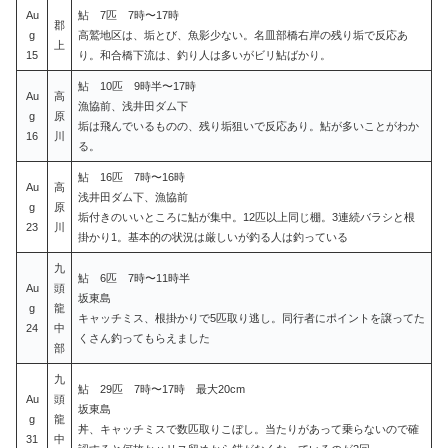
Au
鮎 7匹 7時〜17時
郡
g
高鷲地区は、垢とび、魚影少ない。名皿部橋右岸の残り垢で反応あ
上
15
り。和合橋下流は、釣り人は多いがビリ鮎ばかり。
鮎 10匹 9時半〜17時
Au
高
漁協前、浅井田ダム下
g
原
垢は飛んでいるものの、残り垢狙いで反応あり。鮎が多いことがわか
16
川
る。
鮎 16匹 7時〜16時
Au
高
浅井田ダム下、漁協前
g
原
垢付きのいいところに鮎が集中。12匹以上同じ棚。3連続バラシと根
23
川
掛かり1。基本的の状況は厳しいが釣る人は釣っている
九
鮎 6匹 7時〜11時半
Au
頭
坂東島
g
龍
キャッチミス、根掛かりで5匹取り逃し。同行者にポイントを譲ってた
24
中
くさん釣ってもらえました
部
九
鮎 29匹 7時〜17時 最大20cm
Au
頭
坂東島
g
龍
丼、キャッチミスで数匹取りこぼし。当たりがあって乗らないので確
31
中