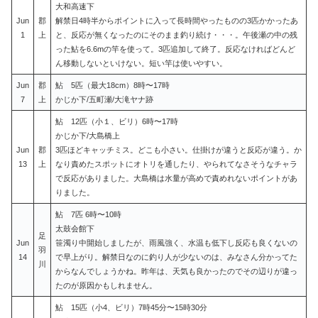
大和高速下
Jun
郡
解禁日4時半からポイントに入って長時間やったものの3匹かかったあ
1
上
と、反応が無くなったのにそのまま釣り続け・・・。午後瀬の中の残
った鮎を6.6mの竿を使って。3匹追加して終了。反応なければどんど
ん移動しないといけない。短い竿は使いやすい。
Jun
郡
鮎 5匹（最大18cm）8時〜17時
7
上
かじか下/五町瀬/大滝ヤナ跡
鮎 12匹（小１、ビリ）6時〜17時
かじか下/大島橋上
Jun
郡
3匹ほどキャッチミス。どこも小さい。仕掛けが違うと反応が違う。か
13
上
なり責めたスポットにオトリを通したり、やられてなさそうなチャラ
で反応がありました。大島橋は水量が高めで責めれないポイントがあ
りました。
鮎 7匹 6時〜10時
太鼓会館下
足
Jun
笹濁り中開始しましたが、雨風強く、水温も低下し反応も良くないの
羽
14
で早上がり。解禁日なのに釣り人が少ないのは、みなさん分かってた
川
からなんでしょうかね。昨年は、天気も良かったのでその辺りが違っ
たのが原因かもしれません。
鮎 15匹（小4、ビリ）7時45分〜15時30分