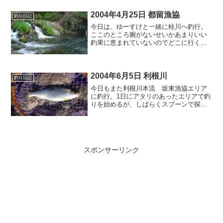
ときと比べると、水量がまったく違うの
と、相当濁りが入って...
2004年4月25日 都留漁協
釣り日記
今日は、ゆーすけと一緒に桂川へ釣行。
ここのところ腕がないせいかあまりいい
釣果に恵まれていないのでどこに行くか
迷った挙句、また桂川で釣りをすること
に…。まず朝一で桂川漁協の強瀬橋周辺
に入るが水も悪く、魚の反応もないた
め、早々に上流へ移動するこ...
2004年6月5日 利根川
釣り日記
今日もまた利根川本流 坂東漁協エリア
に釣行。1日にアタリのあったエリアで釣
りを始めるが、しばらくスプーンで探る
が、反応がなかったため、少し上流の流
れの変化があるポイントへ。流れの巻き
返しや、深みのあるゆったりした流れな
ど、探ってみるがここで...
スポンサーリンク