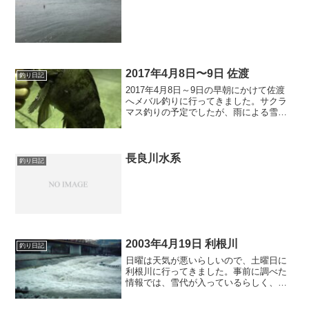
2017年4月8日〜9日 佐渡
釣り日記
2017年4月8日～9日の早朝にかけて佐渡
へメバル釣りに行ってきました。サクラ
マス釣りの予定でしたが、雨による雪代
の増水のため釣行をキャンセルして、フ
ェリーに車を乗せて行ってきました。昨
年の6月の頭に初回の佐渡メバル釣行に行
ってきたのですが...
長良川水系
釣り日記
2003年4月19日 利根川
釣り日記
日曜は天気が悪いらしいので、土曜日に
利根川に行ってきました。事前に調べた
情報では、雪代が入っているらしく、釣
りになる可能性はかなり低そうだったの
で、調査目的としました。3月30日に来た