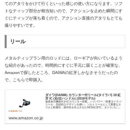
てのアタリをかけて行くといった感じの使い方になります。ソフ
トなティップ部分が相当短いので、アクションを止めた瞬間にす
ぐにティップが落ち着くので、アクション直後のアタリもとても
撮りやすいです。
リール
メタルティップラン用のロッドには、ローギアが向いているよう
な紹介があったので、時間的にすぐに手元に届くことが確実な、
Amazonで探したところ、DAIWAの紅牙しかなさそうだったの
で、こちらで即購入。
ダイワ(DAIWA) カウンター付リール(タイラバ) 18 紅
牙 IC (右/左ハンドル) (2018モデル)
速度表示機能付きICカウンター搭載、ハイパワー・軽量タイラバ
リール。先鋭的なデザインを纏い、ソルトリールとして重要なタ
フさと軽量性、操作性を向上させたNEW紅牙IC。タイラバに最
適な巻取り長さを実現した「楽巻き」コンセプトモデル。
www.amazon.co.jp